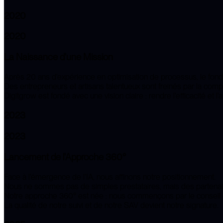
2020
2020
La Naissance d'une Mission
Après
20 ans d'expérience
en optimisation de processus, le fond
Des entrepreneurs et artisans talentueux sont freinés par la
compl
Digitgrow
est fondé avec une vision claire : rendre l'efficacité e
2023
2023
Lancement de l'Approche 360°
Face à l'émergence de l'
IA
, nous affinons notre positionnement.
Nous ne sommes pas de simples prestataires, mais des
partena
Notre
approche 360°
est née : nous commençons par le conseil et
La qualité de notre
suivi et de notre SAV
devient notre signature.