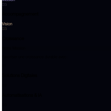
03
Accompagnement
Vision
03
Croissance
Notre Mission
Favoriser une croissance durable avec :
01
Solutions Digitales
02
Automatisations & IA
03