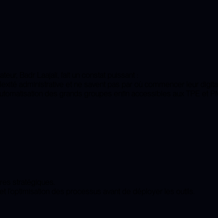
ateur,
Badr Laajali
, fait un constat puissant :
exité administrative
et ne savent pas par où commencer leur
digita
t l'automatisation des grands groupes enfin accessibles aux
TPE et 
ires stratégiques
.
 l'optimisation des processus avant de déployer les outils.