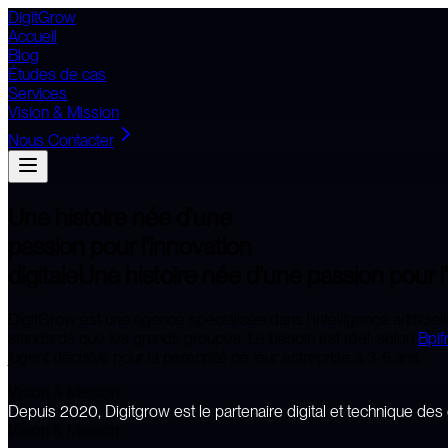
DigitGrow
Accueil
Blog
Études de cas
Services
Vision & Mission
Nous Contacter
Une histoire née d'une
passion pour
l'innovation
digitale
Une histoire née d'une passion pour
DigitGrow est une agence spécialisée dans l'intelligence artificiel
standards que les grands groupes. Le besoin est réel, selon
Bpif
jugent décisive pour la pérennité de leur entreprise à 3-5 ans.
Vision & Mission
Depuis
2020,
Digitgrow
est
le
partenaire
digital
et
technique
des
Vision & Mission