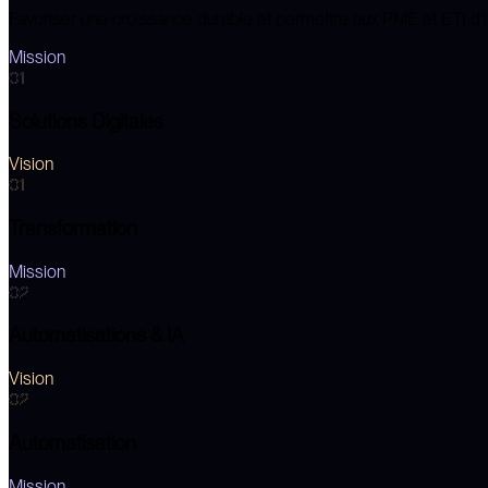
Favoriser une croissance durable et permettre aux PME et ETI d'
Mission
01
Solutions Digitales
Vision
01
Transformation
Mission
02
Automatisations & IA
Vision
02
Automatisation
Mission