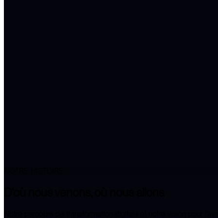
NOTRE HISTOIRE
D'où nous venons,
où nous allons
Notre parcours de transformation digitale et notre vision pour l'aven