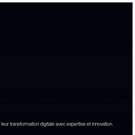
r à identifier et déployer les bons cas d'usage IA, avec les mêmes
in 2024 (contre 15 % un an plus tôt), et 58 % des dirigeants la
leur
transformation
digitale
avec
expertise
et
innovation.