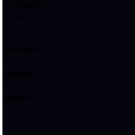
Accompagnement
Notre Vision
Permettre aux PME et ETI de tous les secteurs d'activité d'implé
01
Transformation
02
Automatisation
03
Croissance