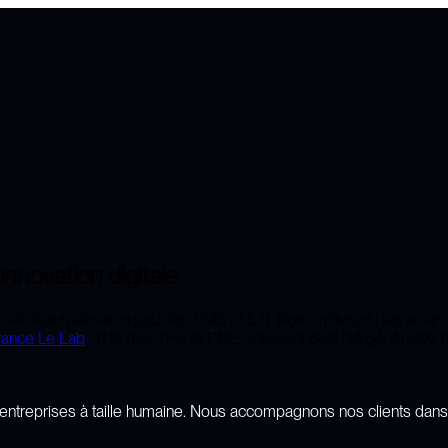
l'innovation digitale
le et l'automatisation pour les PME et ETI. Notre mission : les aide
rance Le Lab
, 31 % des TPE et PME utilisaient déjà l'IA générative f
entreprises
à
taille
humaine.
Nous
accompagnons
nos
clients
dans