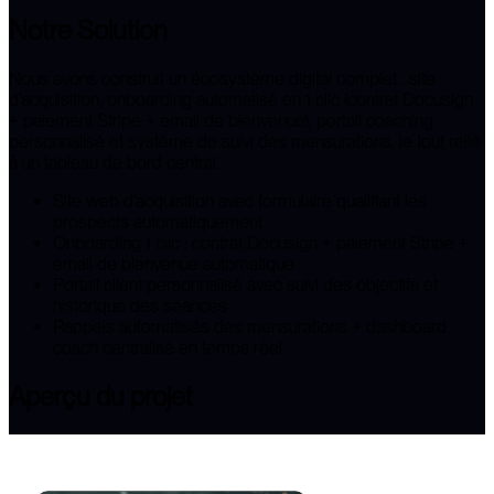
Notre Solution
Nous avons construit un écosystème digital complet : site
d'acquisition, onboarding automatisé en 1 clic (contrat Docusign
+ paiement Stripe + email de bienvenue), portail coaching
personnalisé et système de suivi des mensurations, le tout relié
à un tableau de bord central.
Site web d'acquisition avec formulaire qualifiant les
prospects automatiquement
Onboarding 1 clic : contrat Docusign + paiement Stripe +
email de bienvenue automatique
Portail client personnalisé avec suivi des objectifs et
historique des séances
Rappels automatisés des mensurations + dashboard
coach centralisé en temps réel
Aperçu du projet