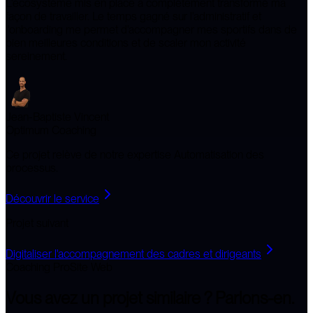
L'écosystème mis en place a complètement transformé ma
façon de travailler. Le temps gagné sur l'administratif et
l'onboarding me permet d'accompagner mes sportifs dans de
bien meilleures conditions et de scaler mon activité
sereinement.
Jean-Baptiste Vincent
Optimum Coaching
Ce projet relève de notre expertise
Automatisation des
processus
.
Découvrir le service
Projet suivant
Digitaliser l'accompagnement des cadres et dirigeants
Coaching Pro
Site Web
Vous avez un projet similaire ?
Parlons-en.