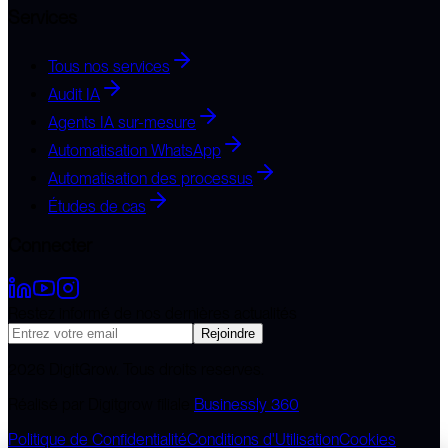
Services
Tous nos services
Audit IA
Agents IA sur-mesure
Automatisation WhatsApp
Automatisation des processus
Études de cas
Connecter
Restez informé de nos dernières actualités
Rejoindre
2026
DigitGrow
. Tous droits reserves.
Réalisé par Digitgrow filiale
Businessly 360
Politique de Confidentialité
Conditions d'Utilisation
Cookies