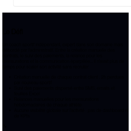
⚡
Le Défi
Un coach sportif indépendant, expert dans son domaine mais
débordé par l'administratif. Entre la création manuelle des
contrats, le suivi des paiements, la relance pour les
mensurations et la communication éparpillée... il n'avait plus de
temps pour scaler son activité sans recruter.
Création manuelle de chaque contrat client : 2h perdues
par nouveau sportif
Suivi des paiements dispersé entre SMS, emails et
feuilles Excel
Relances manuelles pour les mensurations
hebdomadaires de chaque athlète
Aucune visibilité globale sur l'activité : pas de dashboard ni
de KPIs
🔧