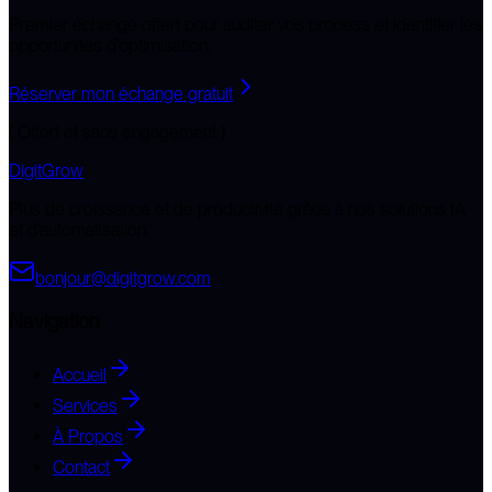
Premier échange offert pour auditer vos process et identifier les
opportunités d'optimisation.
Réserver mon échange gratuit
( Offert et sans engagement )
DigitGrow
Plus de croissance et de productivité grâce à nos solutions IA
et d'automatisation.
bonjour@digitgrow.com
Navigation
Accueil
Services
À Propos
Contact