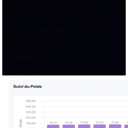
portail coaching et suivi des mensurations relié à un tableau de
bord central. Environ 5 heures économisées par semaine et un
onboarding passé de deux jours à moins de dix minutes.
Étude de cas DigitGrow · publiée le
1 juin 2026
~5h
Économisées par semaine
<10min
Onboarding (au lieu de 2j)
0%
Erreur administratif
100%
Expérience premium