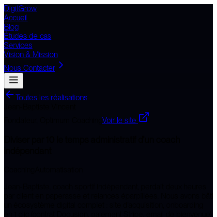
DigitGrow
Accueil
Blog
Études de cas
Services
Vision & Mission
Nous Contacter
Toutes les réalisations
Jean-Baptiste Vincent
Fondateur, Optimum Coaching
Voir le site
Diviser par 10 le temps administratif d'un coach
indépendant
Coaching
Automatisation
Jean-Baptiste, coach sportif indépendant, perdait deux heures
par client en paperasse et relances éparpillées. Nous avons bâti
un écosystème digital complet : site d'acquisition, onboarding
en 1 clic (contrat Docusign, paiement Stripe, email de bienvenue),