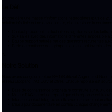
Le Défi
Arkose gère une masse d'informations hétérogènes (plus de 25 sall
solution infaillible qui ne devine jamais, et qui restaure la confiance
Chatbot précédent : hallucinations régulières sur les tarifs, 
25+ salles avec des informations différentes, impossible à c
Équipe support saturée par des questions récurrentes auxq
Perte de confiance des grimpeurs : le chatbot inventait de
🔧
Notre Solution
Nous avons conçu un moteur RAG (Retrieval-Augmented Generation)
réseau Blocpark, FAQ, CGV et offres. Chaque réponse est sourcée,
Base de connaissance propriétaire construite sur 100% des
Moteur RAG : le bot ne répond que si la réponse est trouvé
Interface chatbot intégrée au site avec escalade automatiq
Mise à jour documentaire en continu : chaque changement d'