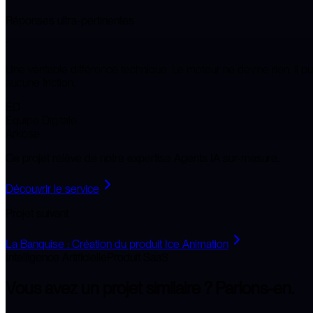
Réponses ultra-pertinentes
“
Une véritable différence technique. Le moteur ne devine rien, il
aucune friction.
ÉD
Équipe Digitale
Arkose
Ce projet relève de notre expertise
Agents IA sur-mesure
.
Découvrir le service
Projet suivant
La Banquise : Création du produit Ice Animation
Intelligence Artificielle
Produit SaaS
Vous avez un projet similaire ?
Parlons-en.