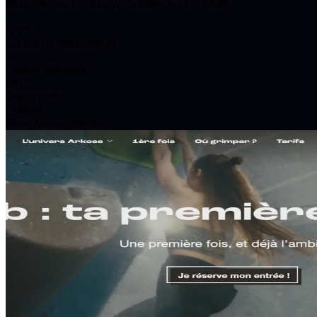
Étude de cas DigitGrow · publiée le
1 juin 2026
100%
Sourcé (0 hallucination)
0
Friction utilisateur
24/7
Disponibilité
Custom
Base Arkose dédiée