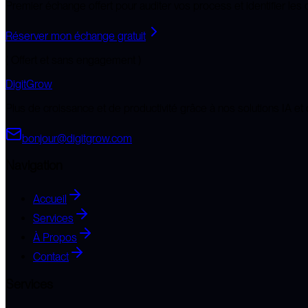
Premier échange offert pour auditer vos process et identifier les 
Réserver mon échange gratuit
( Offert et sans engagement )
DigitGrow
Plus de croissance et de productivité grâce à nos solutions IA et 
bonjour@digitgrow.com
Navigation
Accueil
Services
À Propos
Contact
Services