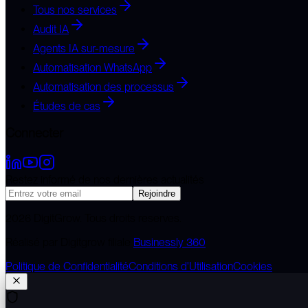
Tous nos services
Audit IA
Agents IA sur-mesure
Automatisation WhatsApp
Automatisation des processus
Études de cas
Connecter
Restez informé de nos dernières actualités
Rejoindre
2026
DigitGrow
. Tous droits reserves.
Réalisé par Digitgrow filiale
Businessly 360
Politique de Confidentialité
Conditions d'Utilisation
Cookies