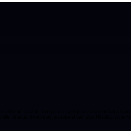
t un assistant capable de répondre sans jamais inventer. Nous av
lle : chaque réponse est sourcée et vérifiable. Résultat : un servic