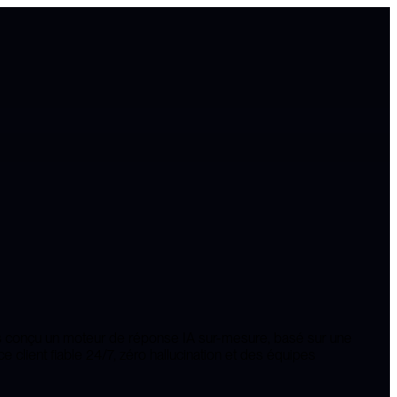
ons conçu un moteur de réponse IA sur-mesure, basé sur une
e client fiable 24/7, zéro hallucination et des équipes