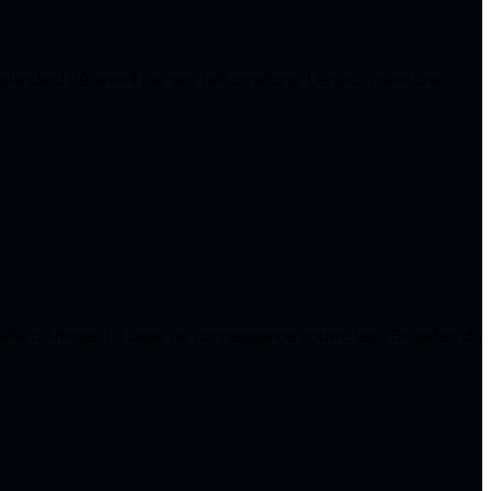
tandard décevant par ses hallucinations. L'enjeu : créer une
ielle d'Arkose. La base de connaissance couvre les 25+ salles du