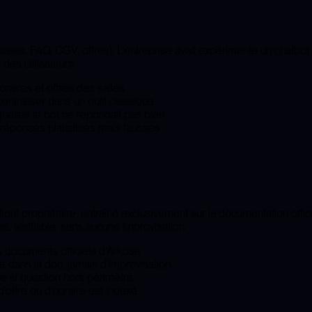
es, FAQ, CGV, offres). L'entreprise avait expérimenté un chatbot s
 des utilisateurs.
horaires et offres des salles
entraliser dans un outil classique
uelles le bot ne répondait pas bien
s réponses plausibles mais fausses
 propriétaire, entraîné exclusivement sur la documentation offic
 vérifiable, sans aucune improvisation.
 documents officiels d'Arkose
e dans la doc, jamais d'improvisation
ue si question hors périmètre
offre ou d'horaire est indexé