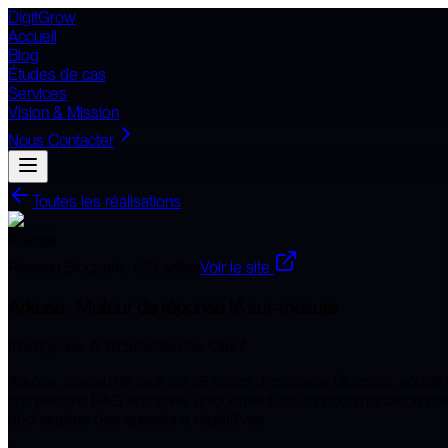
DigitGrow
Accueil
Blog
Études de cas
Services
Vision & Mission
Nous Contacter
Toutes les réalisations
Arkose
Réseau Blocpark, +25 salles
Voir le site
Arkose : Moteur de réponse IA sur-mesure
Intelligence Artificielle
Service Client
Arkose, réseau de plus de 25 salles d'escalade Blocpark, voulai
architecture RAG entraînée uniquement sur sa documentation officie
déchargées des questions répétitives.